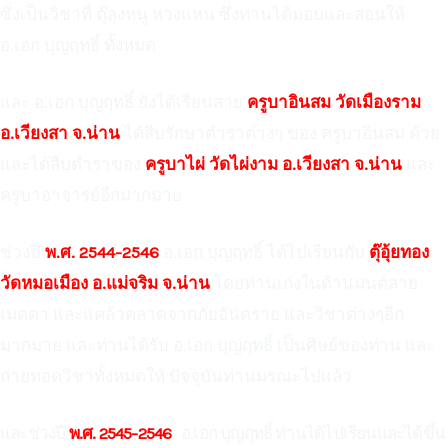
ซึ่งเป็นวิชาที่ ตุ๊ลุงหนู หวงแหน ซึ่งท่านได้มอบและสอนให้
อ.เอก บุญฤทธิ์ ทั้งหมด
และ อ.เอก บุญฤทธิ์ ยังได้เรียนสาย
ครูบาอินสม วัดเมืองราม
อ.เวียงสา จ.น่าน
ได้สืบรักษาตำราต่างๆ ของ ครูบาอินสม ด้วย
และได้สืบตำราของ
ครูบาไผ่ วัดไผ่งาม อ.เวียงสา จ.น่าน
และ
ครูบาอาจารย์อีกมากมาย
ช่วงปี
พ.ศ. 2544-2546
อ.เอก บุญฤทธิ์ ได้ไปเรียนกับ
ตุ๊อุ้ยทอง
วัดหมอเมือง อ.แม่จริม จ.น่าน
โดยท่านเก่งในด้านมนต์สาย
เมตตา และแคล้วคลาดจากภัยอันตราย และวิชาต่างๆอีก
มากมาย และท่านได้รับ อ.เอก บุญฤทธิ์ เป็นศิษย์ของท่าน และ
ถ่ายทอดวิชาทั้งหมดให้ ปัจจุบันท่านมรณะไปแล้ว
และช่วงปี
พ.ศ. 2545-2546
อ.เอก บุญฤทธิ์ ท่านได้ไปเรียนและได้ขึ้น