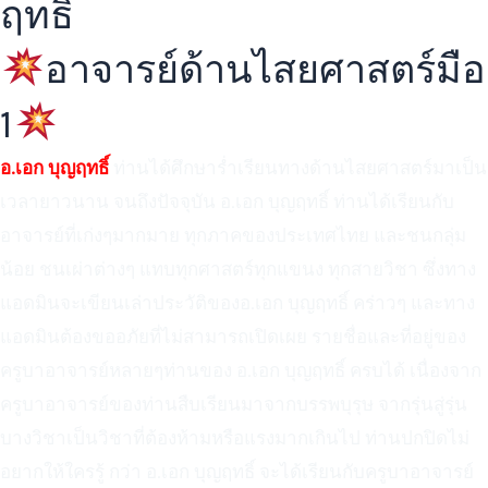
ฤทธิ์
อาจารย์ด้านไสยศาสตร์มือ
1
อ.เอก บุญฤทธิ์
ท่านได้ศึกษาร่ำเรียนทางด้านไสยศาสตร์มาเป็น
เวลายาวนาน จนถึงปัจจุบัน อ.เอก บุญฤทธิ์ ท่านได้เรียนกับ
อาจารย์ที่เก่งๆมากมาย ทุกภาคของประเทศไทย และชนกลุ่ม
น้อย ชนเผ่าต่างๆ แทบทุกศาสตร์ทุกแขนง ทุกสายวิชา ซึ่งทาง
แอดมินจะเขียนเล่าประวัติของอ.เอก บุญฤทธิ์ คร่าวๆ และทาง
แอดมินต้องขออภัยที่ไม่สามารถเปิดเผย รายชื่อและที่อยู่ของ
ครูบาอาจารย์หลายๆท่านของ อ.เอก บุญฤทธิ์ ครบได้ เนื่องจาก
ครูบาอาจารย์ของท่านสืบเรียนมาจากบรรพบุรุษ จากรุ่นสู่รุ่น
บางวิชาเป็นวิชาที่ต้องห้ามหรือแรงมากเกินไป ท่านปกปิดไม่
อยากให้ใครรู้ กว่า อ.เอก บุญฤทธิ์ จะได้เรียนกับครูบาอาจารย์