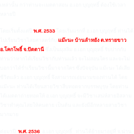
เหล่านั้น กว่าท่านจะเมตตาสอน อ.เอก บุญฤทธิ์ ต้องใช้เวลา
หลายปี
โดยเริ่มตั้งแต่ปี
พ.ศ. 2533
โดยเริ่มแรกที่ อ.เอก บุญฤทธิ์ ท่านได้
ไปเรียนวิชาไสยศาสตร์กับ
แม๊ะนะ บ้านลำหยัง ต.ทรายขาว
อ.โคกโพธิ์ จ.ปัตตานี
ซึ่งเป็นมุสลิม อ.เอก บุญฤทธิ์ รับปากกับ
ท่านว่าหากได้เรียนวิชากับท่านแล้ว จะไม่สอนใคร และจะไม่
บอกว่าได้ร่ำเรียนวิชานี้มาจากใคร ซึ่งปัจจุบัน แม๊ะนะ ได้เสีย
ชีวิตแล้ว อ.เอก บุญฤทธิ์ จึงสามารถเอ่ยนามของท่านได้ โดย
แม๊ะนะ ท่านได้เรียนสายวิชาสืบทอดจากบรรพบุรุษ โดยท่าน
ได้เมตตาถ่ายทอดให้ อ.เอก บุญฤทธิ์ จะมีวิชาเสน่ห์สายอิสลาม
วิชาทำคุณไสยให้คนตาย เป็นต้น และยังมีอีกหลายสายวิชา
มากมาย
ต่อมาปี
พ.ศ. 2536
อ.เอก บุญฤทธิ์ ท่านได้ย้ายมาอยู่ที่ จ.น่าน