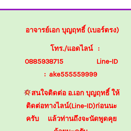
อาจารย์เอก บุญฤทธิ์ (เบอร์ตรง)
โทร./แอดไลน์ :
0885938715
Line-ID
: ake555559999
สนใจติดต่อ อ.เอก บุญฤทธิ์ ให้
ติดต่อทางไลน์(Line-ID)ก่อนนะ
ครับ แล้วท่านถึงจะนัดพูดคุย