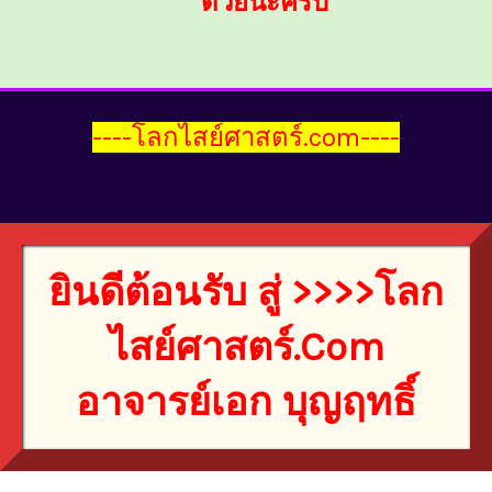
ด้วยนะครับ
----โลกไสย์ศาสตร์.com----
ยินดีต้อนรับ สู่ >>>>โลก
ไสย์ศาสตร์.com
อาจารย์เอก บุญฤทธิ์