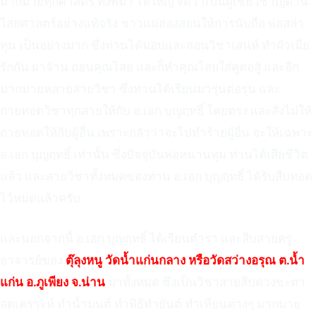
มากมายทุกศาสตร์ ทั้งพม่า ไทใหญ่ จัดว่าเป็นผู้เชี่ยวชาญด้าน
ไสยศาสตร์อย่างแท้จริง ชาวแม่ฮ่องสอนให้การนับถือ พ่อสล่า
ทุน เป็นอย่างมาก ซึ่งท่านได้มอบและสอนวิชาเสน่ห์ ทำผัวเมีย
รักกัน ผ่าจ้าน ถอนคุณไสย และก็ทำคุณไสยใส่คู่ต่อสู้ และอีก
มากมายหลายสายวิชา ซึ่งท่านได้เรียนมารุ่นต่อรุ่น และ
ถ่ายทอดวิชาทุกสายให้กับ อ.เอก บุญฤทธิ์ โดยตรง และสั่งไม่ให้
ถ่ายทอดให้กับผู้อื่น เพราะกลัวว่าจะไปทำร้ายผู้อื่น จะให้เฉพาะ
อ.เอก บุญฤทธิ์ เท่านั้น ซึ่งปัจจุบันพ่อหนานทุม ท่านได้เสียชีวิต
แล้ว และสายวิชาทั้งหมดของท่าน อ.เอก บุญฤทธิ์ ได้รับสืบทอด
ไว้หมดแล้วครับ
และนอกจากนี้ อ.เอก บุญฤทธิ์ ได้เรียนตำรา และสืบสายครู
อาจารย์ของ
ตุ๊ลุงหนู วัดน้ำแก่นกลาง หรือวัดสว่างอรุณ ต.น้ำ
แก่น อ.ภูเพียง จ.น่าน
มาทั้งหมด ซึ่งเป็นวิชาสายสืบดวงชะตา
ลดเคราะห์ ทำน้ำมนต์ ทำพิธีทำยันต์ ทำเทียนต่างๆ มากมาย