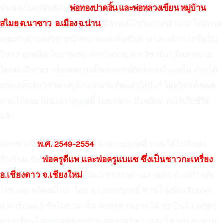
ขันขอเป็นลูกศิษย์กับ
พ่อทองปาดลิ้น และพ่อหลวงเขียน หมู่บ้าน
สไมย ต.นาซาว อ.เมือง จ.น่าน
ซึ่งท่านมีวิชาแกร่งกล้ามาก โดยท่าน
เด่นทางด้านลงวิชาหน้าทอง ลงเสน่ห์ เสริมดวง และเข้าขาง ซึ่งเป็น
วิชาสายเหนียวโบราณของจังหวัดน่าน และวิชาอื่นๆ อีกมากมาย
โดยนับถือกันว่า ทั้งสองท่านเป็นอาจาย์ที่ถือว่าเก่งในยุคนั้น ท่านได้
สอนเคล็ดลับวิชาต่างๆ อีกมากมาย ที่คนทั่วไปไม่รุ้ โดยวิชาทั้งหมด
ท่านได้มอบให้ อ.เอก บุญฤทธิ์ โดยเฉพาะ ปัจจุบันท่านได้เสียชีวิต
แล้ว
และช่วงปี
พ.ศ. 2549-2554
อ.เอก บุญฤทธิ์ ท่านได้ไปศึกษา
ร่ำเรียน กับ
พ่อครูดีแพ และพ่อครูแบแซ ซึ่งเป็นชาวกะเหรี่ยง
อ.เชียงดาว จ.เชียงใหม่
เน้นวิชาทางด้านสายดำ ด้านทำคุณ
ไสย และแก้คุณไสย โดย อ.เอก บุญฤทธิ์ ท่านได้เน้นเรียนผูก
และเรียนแก้ ซึ่งในขณะนั้น พ่อครูท่านอายุได้ 82 ปีแล้ว พ่อครู
ท่านเรียนไสยศาสตร์ทุกด้าน ทุกสายวิชา และวิชาต่างๆ ท่าน