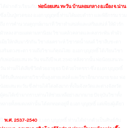
ได้ฝากตัวเรียนกับ
พ่อน้อยเสน ทะวัน บ้านลอมกลาง อ.เมือง จ.น่าน
ซึ่งเป็นปู่ทวดของ อ.เอก บุญฤทธิ์ ท่านได้มอบตำรา และพิธีกรรม รวม
ถึง การคำนวณดูฤกษ์ผานาที วิชาทำเสน่ห์และเสริมเสน่ห์ ให้ผัวรัก
ผัวหลง สายเมตตามหานิยม วิชาแคล้วคลาดและคงกระพัน ทำผัว
เมียให้กลับมารักกัน วิชาส่งเคราะห์ วิชารดน้ำมนต์ วิชาสืบชะตา
เสริมดวงชะตา รวมถึงวิชาแก้คุณไสย อ.เอก บุญฤทธิ์ ได้เรียนวิชา
กับพ่อน้อยเสน ทะวัน จนถึงปี พ.ศ. 2540 หลังจากนั้น พ่อน้อยเสน ทะ
วัน ท่านก็ได้เสียชีวิตด้วยอายุ 85 ปี ด้วยโรคชรา ซึ่ง อ.เอก บุญฤทธิ์
ได้รับสืบทอดสายวิชาขั้นสูงสายเสน่ห์ และวิชาอีกมากมาย ของ พ่อ
น้อยเสน ทะวัน ซึ่งท่านได้โด่งดังมาก ทั้งในจังหวัดและต่างจังหวัด
ผู้คนได้เข้ามากราบท่านให้ช่วยเหลือย่างมากมาย ปัจจุบันวิชาทั้ง
หลายทั้งหมดเหล่านั้น ได้ตกทอดอยู่ที่ อ.เอก บุญฤทธิ์ แต่เพียงผู้เดียว
ปี
พ.ศ. 2537-2540
อ.เอก บุญฤทธิ์ ท่านได้ฝากตัวเป็นศิษย์กับ