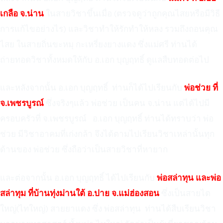
เกลือ จ.น่าน
ในสายวิชาขึ้นเมื่อ (ตรวจดูว่าถูกคุณไสยหรือมีวิธี
การแก้ไขอย่างไร) และวิชาทำให้รักทำให้หลง รวมถึงถอนคุณ
ไสย ในสายถิ่นขะหมุ กะเหรี่ยงยางแดง ซึ่งแม่ศรี ท่านได้
ถ่ายทอดวิชาทั้งหมดให้กับ อ.เอก บุญฤทธิ์ ดูแลสืบทอดต่อไป
และหลังจากนั้น อ.เอก บุญฤทธิ์ ท่านก็ได้ไปเรียนกับ
พ่อช่วย ที่
จ.เพชรบูรณ์
ซึ่งจริงๆแล้ว พ่อช่วย เป็นคน จ.น่าน แต่ได้ไปมี
ครอบครัวที่ จ.เพชรบูรณ์ อ.เอก บุญฤทธิ์ ท่านได้ทราบว่า พ่อ
ช่วย มีวิชาอาคมที่เก่งกล้า จึงได้ตามไปเรียนวิชาเหล่านั้นทุก
ด้านของ พ่อช่วย ซึ่งถือว่าเป็นสายวิชาที่หายาก
และต่อจากนั้น อ.เอก บุญฤทธิ์ ได้ไปเรียนกับ
พ่อสล่าทุน และพ่อ
สล่าทุม ที่บ้านทุ่งม่านใต้ อ.ปาย จ.แม่ฮ่องสอน
ซึ่งเป็นสายไต
ใหญ่(ไทใหญ่) สายยาแดง ซึ่ง พ่อสล่าทุน ท่านได้สืบเรียนวิชา