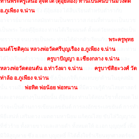
ท่านพระครูเสนอ สุจิตโต (ตุ๊อุ้ยส่อง) ท่านเป็นคนบ้านม่วงตึ๊ด
อ.ภูเพียง จ.น่าน
ซึ่ง ตุ๊อุ้ยส่อง ได้สืบเรียนตำหรับตำรากับ
อาจารย์มากมากสมัยท่านเป็นฑราวาส ก่อนที่ท่านจะเป็นบวช
เป็นพระ โดยตุ๊อุ้ยส่อง ท่านได้เรียนมนต์ ตั้งแต่วัยหนุ่มสมัยเป็น
ฑราวาส จนบวชเป็นพระ ท่านได้ฝากตัวเรียนกับ
พระครูพุทธ
มนต์โชติคุณ หลวงพ่อวัดศรีบุญเรือง อ.ภูเพียง จ.น่าน
และท่าน
ได้ไปเรียนตำราของ
ครูบาปัญญา อ.เชียงกลาง จ.น่าน
และ
หลวงพ่อวัดดอนตัน อ.ท่าวังผา จ.น่าน
และ
ครูบาขัติยะวงศ์ วัด
ท่าล้อ อ.ภูเพียง จ.น่าน
ซึ่งเป็นเกจิที่เก่งแทบทุกด้านในยุคสมัย
นั้น รวมถึง
พ่อทิด พ่อน้อย พ่อหนาน
ที่มีความรู้ด้านไสยศาสตร์
และอาคมต่างๆในสมัยนั้น ตุ๊อุ้ยส่อง ท่านได้สอนวิชาทั้งหมด ไม่
ว่าจะเป็นด้านการเขียนเลขยันต์ การลงอักขระเลขยันต์ การทำ
พิธีเสน่ห์ เสริมดวง เมตตามหานิยม แก้คุณไสย ขับไล่วิญญาณ
ที่ชั่วร้าย ทั้งสายขาวและสายดำ ทั้งหมดให้ อ.เอก บุญฤทธิ์ เพื่อ
มิให้สูญหาย ซึ่ง อ.เอก บุญฤทธิ์ ก็ได้ตั้งใจร่ำเรียนทุกศาสตร์จน