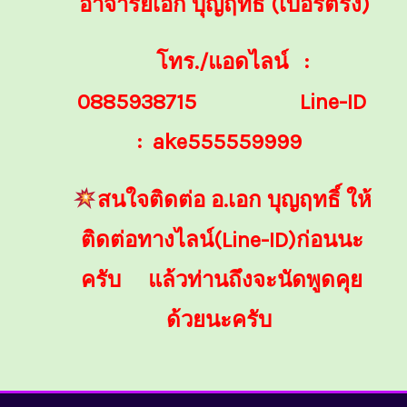
อาจารย์เอก บุญฤทธิ์ (เบอร์ตรง)
โทร./แอดไลน์ :
0885938715
Line-ID
: ake555559999
สนใจติดต่อ อ.เอก บุญฤทธิ์ ให้
ติดต่อทางไลน์(Line-ID)ก่อนนะ
ครับ แล้วท่านถึงจะนัดพูดคุย
ด้วยนะครับ